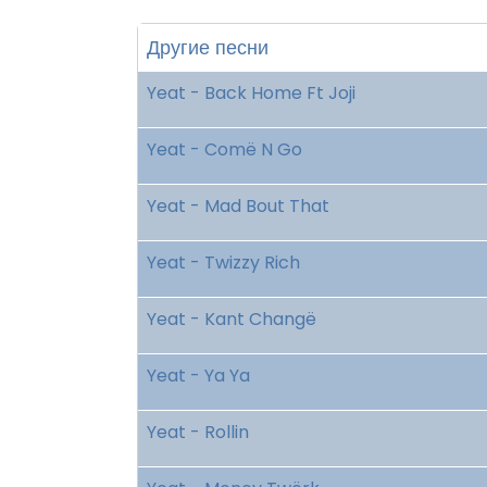
Другие песни
Yeat - Back Home Ft Joji
Yeat - Comë N Go
Yeat - Mad Bout That
Yeat - Twizzy Rich
Yeat - Kant Changë
Yeat - Ya Ya
Yeat - Rollin