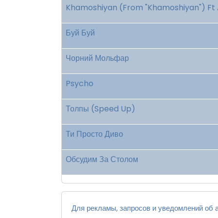
Khamoshiyan (From "Khamoshiyan") Ft Ar
Буй Буй
Чорний Мольфар
Psycho
Толпы (Speed Up)
Ти Просто Диво
Обсудим За Столом
Для рекламы, запросов и уведомлений об а