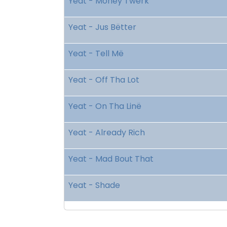
Yeat - Money Twërk
Yeat - Jus Bëtter
Yeat - Tell Më
Yeat - Off Tha Lot
Yeat - On Tha Linë
Yeat - Already Rich
Yeat - Mad Bout That
Yeat - Shade