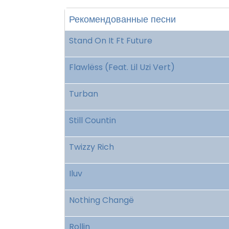
Рекомендованные песни
Stand On It Ft Future
Flawlëss (Feat. Lil Uzi Vert)
Turban
Still Countin
Twizzy Rich
Iluv
Nothing Changë
Rollin