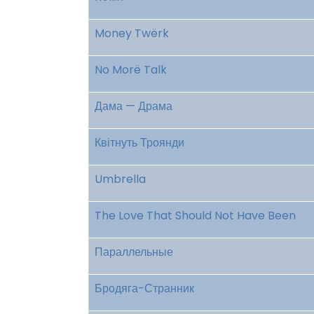
Money Twërk
No Morë Talk
Дама — Драма
Квітнуть Троянди
Umbrella
The Love That Should Not Have Been
Параллельные
Бродяга-Странник